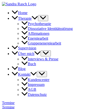
Zum
Inhalt
springen
Home
Therapie
Psychotherapie
Dissoziative Identitätsstörung
Affirmationen
Energiearbeit
Gruppenenergiearbeit
Supervision
Über mich
Interviews & Presse
Buch
Blog
Kontakt
Kundencenter
Impressum
AGB
Datenschutz
Termine
Termine