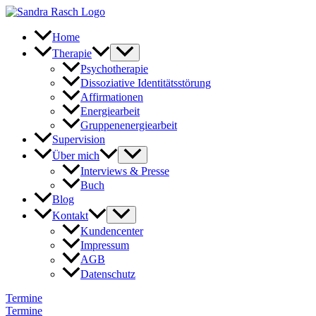
Zum
Inhalt
springen
Home
Therapie
Psychotherapie
Dissoziative Identitätsstörung
Affirmationen
Energiearbeit
Gruppenenergiearbeit
Supervision
Über mich
Interviews & Presse
Buch
Blog
Kontakt
Kundencenter
Impressum
AGB
Datenschutz
Termine
Termine