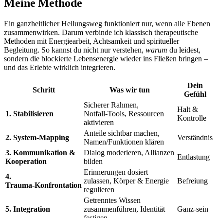
Meine Methode
Ein ganzheitlicher Heilungsweg funktioniert nur, wenn alle Ebenen
zusammenwirken. Darum verbinde ich klassisch therapeutische
Methoden mit Energiearbeit, Achtsamkeit und spiritueller
Begleitung. So kannst du nicht nur verstehen,
warum
du leidest,
sondern die blockierte Lebensenergie wieder ins Fließen bringen –
und das Erlebte wirklich integrieren.
Dein
Schritt
Was wir tun
Gefühl
Sicherer Rahmen,
Halt &
1. Stabilisieren
Notfall‑Tools, Ressourcen
Kontrolle
aktivieren
Anteile sichtbar machen,
2. System‑Mapping
Verständnis
Namen/Funktionen klären
3. Kommunikation &
Dialog moderieren, Allianzen
Entlastung
Kooperation
bilden
Erinnerungen dosiert
4.
zulassen, Körper & Energie
Befreiung
Trauma‑Konfrontation
regulieren
Getrenntes Wissen
5. Integration
zusammenführen, Identität
Ganz‑sein
festigen