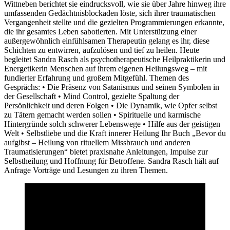
Wittneben berichtet sie eindrucksvoll, wie sie über Jahre hinweg ihre
umfassenden Gedächtnisblockaden löste, sich ihrer traumatischen
Vergangenheit stellte und die gezielten Programmierungen erkannte,
die ihr gesamtes Leben sabotierten. Mit Unterstützung einer
außergewöhnlich einfühlsamen Therapeutin gelang es ihr, diese
Schichten zu entwirren, aufzulösen und tief zu heilen. Heute
begleitet Sandra Rasch als psychotherapeutische Heilpraktikerin und
Energetikerin Menschen auf ihrem eigenen Heilungsweg – mit
fundierter Erfahrung und großem Mitgefühl. Themen des
Gesprächs: • Die Präsenz von Satanismus und seinen Symbolen in
der Gesellschaft • Mind Control, gezielte Spaltung der
Persönlichkeit und deren Folgen • Die Dynamik, wie Opfer selbst
zu Tätern gemacht werden sollen • Spirituelle und karmische
Hintergründe solch schwerer Lebenswege • Hilfe aus der geistigen
Welt • Selbstliebe und die Kraft innerer Heilung Ihr Buch „Bevor du
aufgibst – Heilung von rituellem Missbrauch und anderen
Traumatisierungen“ bietet praxisnahe Anleitungen, Impulse zur
Selbstheilung und Hoffnung für Betroffene. Sandra Rasch hält auf
Anfrage Vorträge und Lesungen zu ihren Themen.