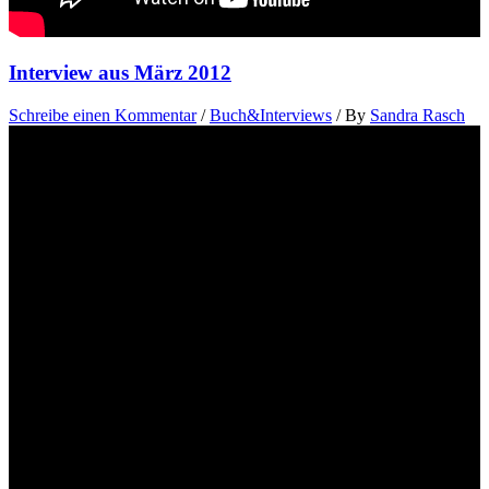
Interview aus März 2012
Schreibe einen Kommentar
/
Buch&Interviews
/ By
Sandra Rasch