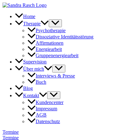
Zum
Inhalt
springen
Home
Therapie
Psychotherapie
Dissoziative Identitätsstörung
Affirmationen
Energiearbeit
Gruppenenergiearbeit
Supervision
Über mich
Interviews & Presse
Buch
Blog
Kontakt
Kundencenter
Impressum
AGB
Datenschutz
Termine
Termine